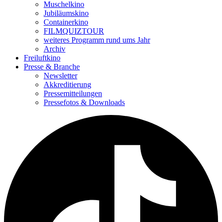
Muschelkino
Jubiläumskino
Containerkino
FILMQUIZTOUR
weiteres Programm rund ums Jahr
Archiv
Freiluftkino
Presse & Branche
Newsletter
Akkreditierung
Pressemitteilungen
Pressefotos & Downloads