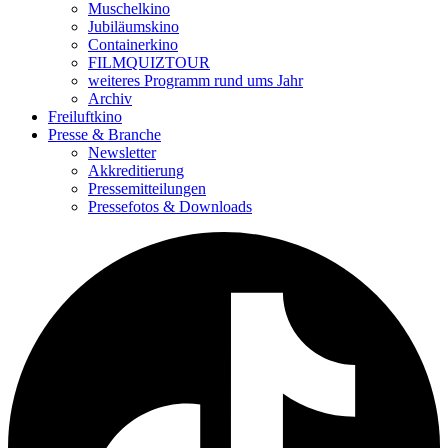
Muschelkino
Jubiläumskino
Containerkino
FILMQUIZTOUR
weiteres Programm rund ums Jahr
Archiv
Freiluftkino
Presse & Branche
Newsletter
Akkreditierung
Pressemitteilungen
Pressefotos & Downloads