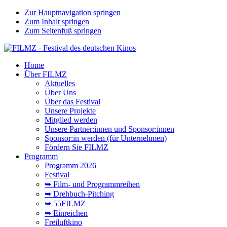
Zur Hauptnavigation springen
Zum Inhalt springen
Zum Seitenfuß springen
Home
Über FILMZ
Aktuelles
Über Uns
Über das Festival
Unsere Projekte
Mitglied werden
Unsere Partner:innen und Sponsor:innen
Sponsor:in werden (für Unternehmen)
Fördern Sie FILMZ
Programm
Programm 2026
Festival
➥ Film- und Programmreihen
➥ Drehbuch-Pitching
➥ 55FILMZ
➥ Einreichen
Freiluftkino