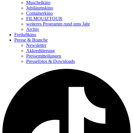
Muschelkino
Jubiläumskino
Containerkino
FILMQUIZTOUR
weiteres Programm rund ums Jahr
Archiv
Freiluftkino
Presse & Branche
Newsletter
Akkreditierung
Pressemitteilungen
Pressefotos & Downloads